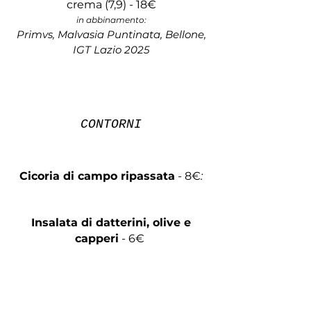
crema
(7,9) - 18
€
in abbinamento:
Primvs, Malvasia Puntinata, Bellone,
IGT Lazio 2025
CONTORNI
Cicoria di campo ripassata
- 8
€
:
Insalata di datterini, olive e
capperi
​
- 6
€