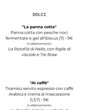
DOLCI​​​​​
"La panna cotta"
Panna cotta con pesche noci
fermentate e gel all'ibiscus
(7)
-
9
€
in abbinamento:
La Ratafià di Nello, con foglie di
visciole e Tre Rose
"Al caffè"
Tiramisù servito espresso con caffè
Arabica e crema al mascarpone
(1,3,7) -
9
€
in abbinamento: